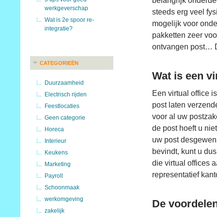
belangrijk onderde
werkgeverschap
steeds erg veel fys
Wat is 2e spoor re-
mogelijk voor ond
integratie?
pakketten zeer vo
ontvangen post… D
CATEGORIEËN
Wat is een vi
Duurzaamheid
Een virtual office
Electrisch rijden
post laten verzend
Feestlocaties
voor al uw postzake
Geen categorie
de post hoeft u ni
Horeca
uw post desgewenst
Interieur
bevindt, kunt u dus
Keukens
die virtual offices
Marketing
representatief kan
Payroll
Schoonmaak
werkomgeving
De voordelen 
zakelijk