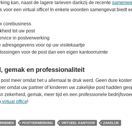
king kan, naast de lagere tarieven dankzij de recente
samenwe
 voor een virtual office! In enkele woorden samengevat biedt een
uw corebusiness
kheid tot uw post
ervice in postverwerking
 adresgegevens voor op uw visitekaartje
lossingen voor de post dan een eigen kantoorruimte
d, gemak en professionaliteit
ost meer omdat het u allemaal te druk werd. Geen dure kosten
er omdat uw partner of kinderen uw zakelijke post hadden geo
n zekerheid, gemak, meer tijd en een professionele bedrijfsvoe
n
virtual office
!
RNEMEN
POSTVERWERKING
VIRTUEEL KANTOOR
ZAKELIJK