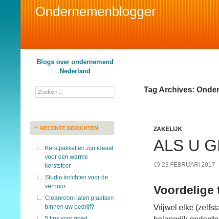
Ondernemenblogger
Search
Blogs over ondernemend
Nederland
Tag Archives: Ond
Zoeken
naar:
RECENTE BERICHTEN
ZAKELIJK
ALS U G
Kerstpakketten zijn ideaal
voor een warme
23 FEBRUARI 2017
kerstsfeer
Studio inrichten voor de
verhuur
Voordelige 
Cleanroom laten plaatsen
binnen uw bedrijf?
Vrijwel elke (zelf
5 tips voor goed