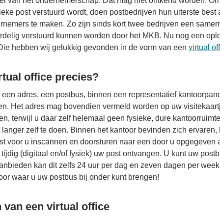
el van het ondernemerschap. Dat mag niet ontkend worden. Omdat 
ieke post verstuurd wordt, doen postbedrijven hun uiterste best a
ernemers te maken. Zo zijn sinds kort twee bedrijven een sam
ordelig verstuurd kunnen worden door het MKB. Nu nog een opl
ie hebben wij gelukkig gevonden in de vorm van een
virtual of
rtual office precies?
 is een adres, een postbus, binnen een representatief kantoorpan
en. Het adres mag bovendien vermeld worden op uw visitekaartj
n, terwijl u daar zelf helemaal geen fysieke, dure kantoorruimte
et langer zelf te doen. Binnen het kantoor bevinden zich ervar
 voor u inscannen en doorsturen naar een door u opgegeven ad
 tijdig (digitaal en/of fysiek) uw post ontvangen. U kunt uw post
 aanbieden kan dit zelfs 24 uur per dag en zeven dagen per week. 
toor waar u uw postbus bij onder kunt brengen!
van een virtual office