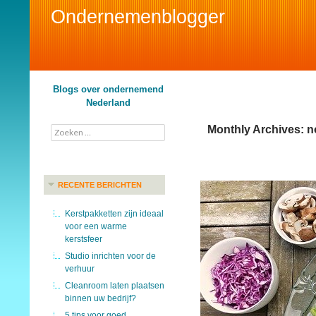
Ondernemenblogger
Search
Blogs over ondernemend
Nederland
Monthly Archives: 
Zoeken
naar:
RECENTE BERICHTEN
Kerstpakketten zijn ideaal
voor een warme
kerstsfeer
Studio inrichten voor de
verhuur
Cleanroom laten plaatsen
binnen uw bedrijf?
5 tips voor goed