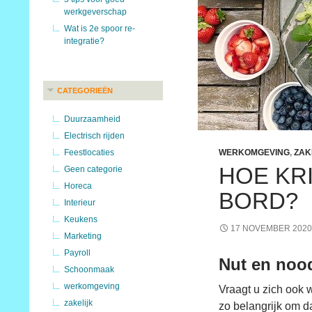
werkgeverschap
Wat is 2e spoor re-
integratie?
CATEGORIEËN
Duurzaamheid
Electrisch rijden
Feestlocaties
WERKOMGEVING
,
ZAK
HOE KR
Geen categorie
Horeca
BORD?
Interieur
Keukens
17 NOVEMBER 2020
Marketing
Payroll
Nut en noo
Schoonmaak
werkomgeving
Vraagt u zich ook 
zakelijk
zo belangrijk om d