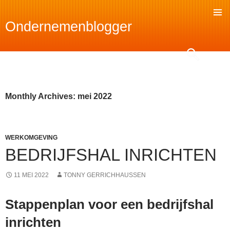
Ondernemenblogger
SKIP
TO
Search
CONTENT
Monthly Archives: mei 2022
WERKOMGEVING
BEDRIJFSHAL INRICHTEN
11 MEI 2022
TONNY GERRICHHAUSSEN
Stappenplan voor een bedrijfshal
inrichten