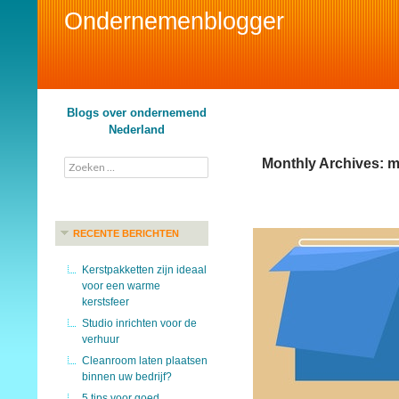
Ondernemenblogger
Search
Blogs over ondernemend
Nederland
Monthly Archives: m
Zoeken
naar:
RECENTE BERICHTEN
Kerstpakketten zijn ideaal
voor een warme
kerstsfeer
Studio inrichten voor de
verhuur
Cleanroom laten plaatsen
binnen uw bedrijf?
5 tips voor goed