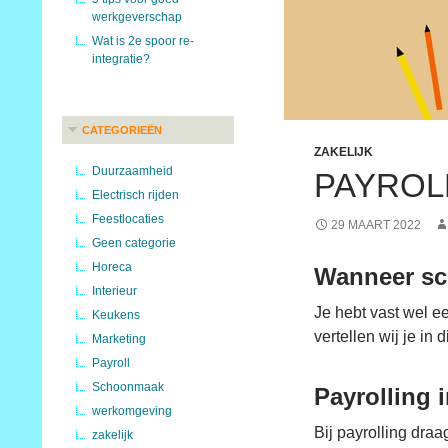
werkgeverschap
Wat is 2e spoor re-
integratie?
CATEGORIEËN
ZAKELIJK
Duurzaamheid
PAYROL
Electrisch rijden
Feestlocaties
29 MAART 2022
Geen categorie
Horeca
Wanneer sch
Interieur
Je hebt vast wel ee
Keukens
vertellen wij je i
Marketing
Payroll
Schoonmaak
Payrolling 
werkomgeving
Bij payrolling draa
zakelijk