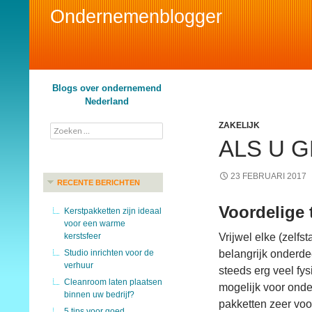
Ondernemenblogger
Search
Blogs over ondernemend
Nederland
ZAKELIJK
Zoeken
naar:
ALS U G
23 FEBRUARI 2017
RECENTE BERICHTEN
Voordelige 
Kerstpakketten zijn ideaal
voor een warme
kerstsfeer
Vrijwel elke (zelf
Studio inrichten voor de
belangrijk onderde
verhuur
steeds erg veel fys
Cleanroom laten plaatsen
mogelijk voor ond
binnen uw bedrijf?
pakketten zeer vo
5 tips voor goed