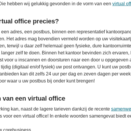
ie hebben wij gelukkig gevonden in de vorm van een
virtual of
rtual office precies?
 is een adres, een postbus, binnen een representatief kantoorpan
en. Het adres mag bovendien vermeld worden op uw visitekaartj
n, terwijl u daar zelf helemaal geen fysieke, dure kantoorruimte
et langer zelf te doen. Binnen het kantoor bevinden zich ervar
 voor u inscannen en doorsturen naar een door u opgegeven ad
 tijdig (digitaal en/of fysiek) uw post ontvangen. U kunt uw post
 aanbieden kan dit zelfs 24 uur per dag en zeven dagen per week. 
toor waar u uw postbus bij onder kunt brengen!
van een virtual office
king kan, naast de lagere tarieven dankzij de recente
samenwe
 voor een virtual office! In enkele woorden samengevat biedt een
uw corebusiness