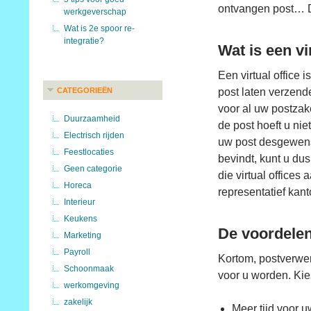
ontvangen post… D
werkgeverschap
Wat is 2e spoor re-
integratie?
Wat is een vi
Een virtual office
CATEGORIEËN
post laten verzend
voor al uw postzake
Duurzaamheid
de post hoeft u ni
Electrisch rijden
uw post desgewenst
Feestlocaties
bevindt, kunt u dus
Geen categorie
die virtual offices
Horeca
representatief kan
Interieur
Keukens
De voordelen 
Marketing
Payroll
Kortom, postverwer
Schoonmaak
voor u worden. Kies
werkomgeving
zakelijk
Meer tijd voor 