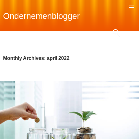
Ondernemenblogger
SKIP
TO
Search
CONTENT
Monthly Archives: april 2022