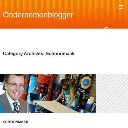
Ondernemenblogger
SKIP
TO
Search
CONTENT
Category Archives: Schoonmaak
SCHOONMAAK