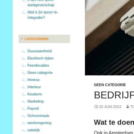
werkgeverschap
Wat is 2e spoor re-
integratie?
CATEGORIEËN
Duurzaamheid
Electrisch rijden
Feestlocaties
Geen categorie
Horeca
GEEN CATEGORIE
Interieur
BEDRIJ
Keukens
Marketing
20 JUNI 2022
T
Payroll
Schoonmaak
Wat te doen
werkomgeving
zakelijk
Ook in Amsterdam k