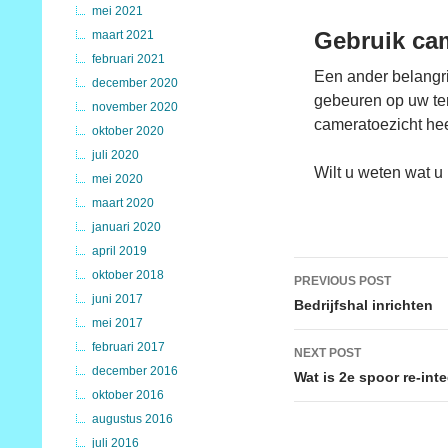
mei 2021
Gebruik ca
maart 2021
februari 2021
Een ander belangri
december 2020
gebeuren op uw ter
november 2020
cameratoezicht heef
oktober 2020
juli 2020
Wilt u weten wat 
mei 2020
maart 2020
januari 2020
april 2019
Post
oktober 2018
PREVIOUS POST
juni 2017
navigation
Bedrijfshal inrichten
mei 2017
februari 2017
NEXT POST
december 2016
Wat is 2e spoor re-int
oktober 2016
augustus 2016
juli 2016