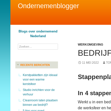
Ondernemenblogger
Search
Blogs over ondernemend
Nederland
WERKOMGEVING
Zoeken
naar:
BEDRIJ
11 MEI 2022
TO
RECENTE BERICHTEN
Stappenpla
Kerstpakketten zijn ideaal
voor een warme
kerstsfeer
Studio inrichten voor de
In 4 stappe
verhuur
Cleanroom laten plaatsen
Werkt u in een bedr
binnen uw bedrijf?
de werksfeer en het
5 tips voor goed