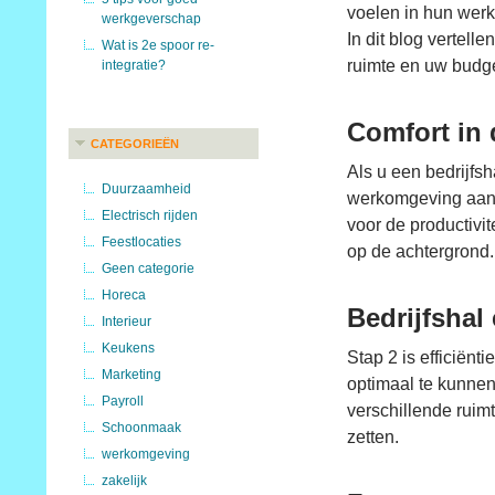
voelen in hun werk
werkgeverschap
In dit blog vertell
Wat is 2e spoor re-
ruimte en uw budge
integratie?
Comfort in 
CATEGORIEËN
Als u een bedrijfsh
Duurzaamheid
werkomgeving aan d
Electrisch rijden
voor de productivi
Feestlocaties
op de achtergrond.
Geen categorie
Horeca
Bedrijfshal 
Interieur
Keukens
Stap 2 is efficiënti
Marketing
optimaal te kunnen 
Payroll
verschillende ruim
Schoonmaak
zetten.
werkomgeving
zakelijk