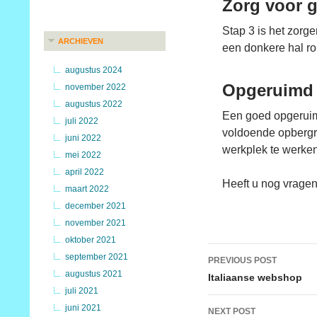
Zorg voor g
Stap 3 is het zorg
ARCHIEVEN
een donkere hal ro
augustus 2024
Opgeruimd s
november 2022
augustus 2022
Een goed opgeruimd
juli 2022
voldoende opbergru
juni 2022
werkplek te werken
mei 2022
april 2022
Heeft u nog vragen
maart 2022
december 2021
november 2021
oktober 2021
Post
september 2021
PREVIOUS POST
augustus 2021
navigation
Italiaanse webshop
juli 2021
juni 2021
NEXT POST