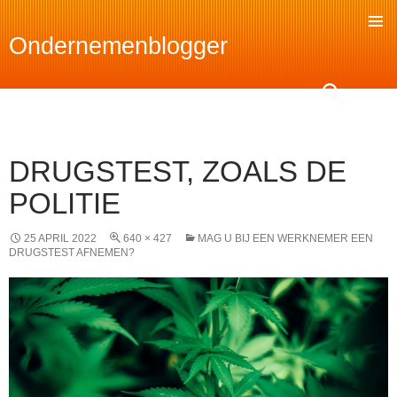
Ondernemenblogger
SKIP
TO
Search
CONTENT
DRUGSTEST, ZOALS DE
POLITIE
25 APRIL 2022
640 × 427
MAG U BIJ EEN WERKNEMER EEN
DRUGSTEST AFNEMEN?