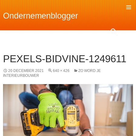
Ondernemenblogger
SKIP
TO
Search
CONTENT
PEXELS-BIDVINE-1249611
20 DECEMBER 2021
640 × 426
ZO WORD JE
INTERIEURBOUWER