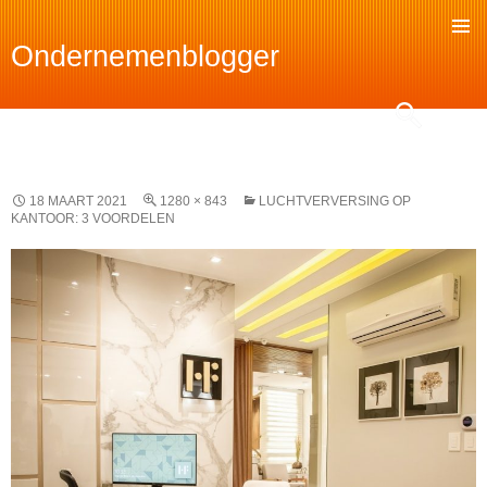
Ondernemenblogger
SKIP
TO
Search
CONTENT
18 MAART 2021
1280 × 843
LUCHTVERVERSING OP
KANTOOR: 3 VOORDELEN