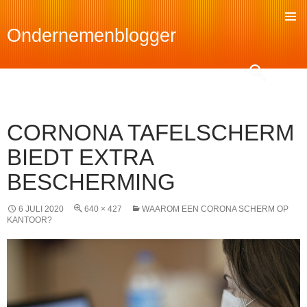
Ondernemenblogger
SKIP
TO
Search
CONTENT
CORNONA TAFELSCHERM
BIEDT EXTRA
BESCHERMING
6 JULI 2020
640 × 427
WAAROM EEN CORONA SCHERM OP
KANTOOR?