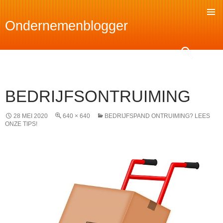
Ondernemenblogger
SKIP
TO
Search
CONTENT
BEDRIJFSONTRUIMING
28 MEI 2020
640 × 640
BEDRIJFSPAND ONTRUIMING? LEES
ONZE TIPS!