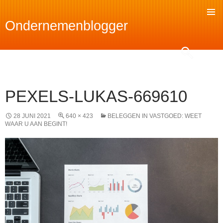
Ondernemenblogger
SKIP
TO
Search
CONTENT
PEXELS-LUKAS-669610
28 JUNI 2021
640 × 423
BELEGGEN IN VASTGOED: WEET
WAAR U AAN BEGINT!